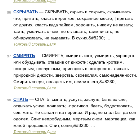
Толковый словарь Даля
СКРЫВАТЬ
— СКРЫВАТЬ, скрыть и сокрыть, скрывывать
96
что, прятать, класть в крепкое, сохранное место; | прятать
от других, класть куда тайком, хоронить, никому не казать; |
таить, умолчать о чем, не оглашать, таимничать, не
обнаруживать, не выдавать. В сухих,&#8230; …
Толковый словарь Даля
СМИРЯТЬ
— СМИРЯТЬ, смирить кого, усмирять, укрощать
97
или обуздывать, отвадив от дикости; сделать кротким,
покорным, послушным; приводить в покорность, лишать
природной дикости, зверства, своеволия, самонадеянности.
Смирить зверя, овладеть им, осилить его,&#8230; …
Толковый словарь Даля
СПАТЬ
— СПАТЬ, сыпать, уснуть, заснуть, быть во сне,
98
отдыхать уснув, почивать; ·противоп. бдеть, бодрствовать,
сев. жить. Не сыпал я на перинах. И рад не спал бы, да сон
одолел. Спит непробудным, мертвым сном; мертвецки, как
коней продавши. Спит, сопит,&#8230; …
Толковый словарь Даля