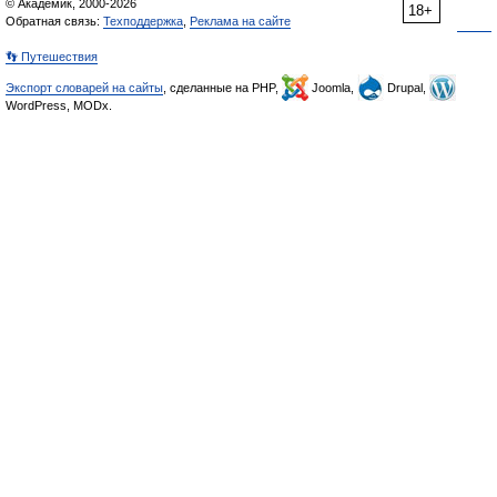
© Академик, 2000-2026
18+
Обратная связь:
Техподдержка
,
Реклама на сайте
👣 Путешествия
Экспорт словарей на сайты
, сделанные на PHP,
Joomla,
Drupal,
WordPress, MODx.