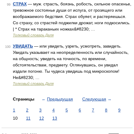
СТРАХ
— муж. страсть, боязнь, робость, сильное опасенье,
99
тревожное состоянье души от испуга, от грозящего или
воображаемого бедствия. Страх обуяет, и растеряешься.
Со страху, со страстей поджилки дрожат, ноги подкосились.
| * Страх на тараканьих ножках&#8230; …
Толковый словарь Даля
УВИДАТЬ
— или увидеть, узреть, усмотреть, завидеть.
100
Увидать указывает на неопределенность или случайность,
на общность; увидеть на точность, по времени,
обстоятельствам, предмету. Оглянувшись, он увидал
издали погоню. Ты чудеса увидишь под микроскопом!
Не&#8230; …
Толковый словарь Даля
Страницы
←
Предыдущая
Следующая
→
1
2
3
4
5
6
7
8
9
10
11
12
13