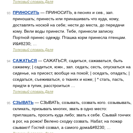
Толковый словарь Даля
ПРИНОСИТЬ
— ПРИНОСИТЬ, в песнях и сев., зап.
93
приношать; принесть или принашивать что куда, кому,
доставлять ноской на себе; нести до места, до передачи
кому. Вели воды принести. Тебе, принесли записку.
Портной принес одежду. Пташка корм принесла птенцам.
И&#8230; …
Толковый словарь Даля
САЖАТЬСЯ
— САЖАТЬСЯ, садиться, сажаваться, быть
94
сажаему; | садиться, южн., зап. седать; сесть, опускаться на
сиденье, на присест, вообще на покой; | оседать, опадать; |
сседаться, съеживаться, о тканях и коже; | * стать, пасть,
придти в тупик, расстроиться …
Толковый словарь Даля
СЗЫВАТЬ
— СЗЫВАТЬ, созывать, созвать кого. созывывать,
95
скликать, призывать многих, звать в одно место:
приглашать, просить куда либо; звать к себе. Сзывай гончих
в рог, на рожок! Велено сходку созвать. Набат, на пожар
сзывают! Гостей созвал, а самого дома&#8230; …